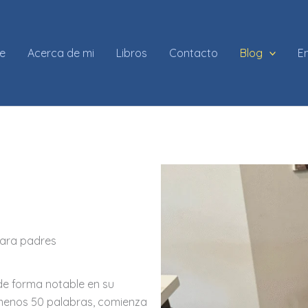
e
Acerca de mi
Libros
Contacto
Blog
En
para padres
de forma notable en su
 menos 50 palabras, comienza