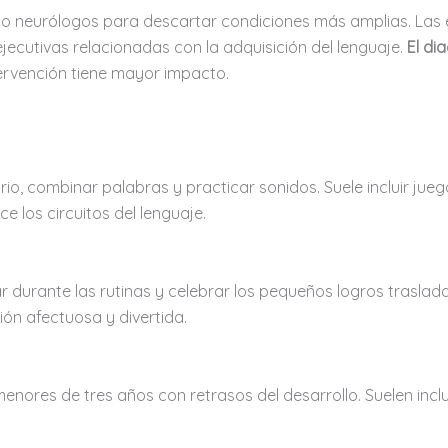
lo o neurólogos para descartar condiciones más amplias. Las
jecutivas relacionadas con la adquisición del lenguaje.
El di
ntervención tiene mayor impacto.
io, combinar palabras y practicar sonidos. Suele incluir juego
ece los circuitos del lenguaje.
 durante las rutinas y celebrar los pequeños logros traslada l
ión afectuosa y divertida.
nores de tres años con retrasos del desarrollo. Suelen inclu