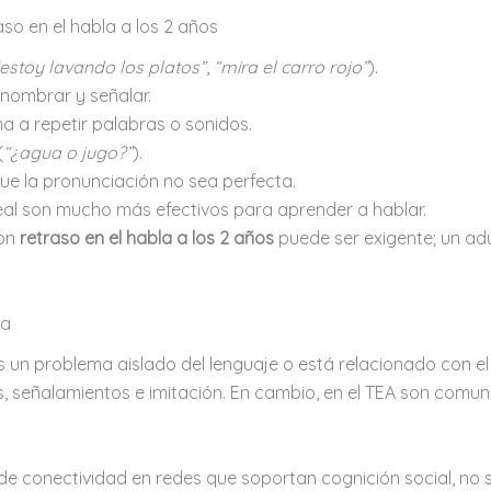
so en el habla a los 2 años
“estoy lavando los platos”
,
“mira el carro rojo”
).
 nombrar y señalar.
 a repetir palabras o sonidos.
(
“¿agua o jugo?”
).
ue la pronunciación no sea perfecta.
real son mucho más efectivos para aprender a hablar.
con
retraso en el habla a los 2 años
puede ser exigente; un ad
ta
es un problema aislado del lenguaje o está relacionado con el
, señalamientos e imitación. En cambio, en el TEA son comun
de conectividad en redes que soportan cognición social, no s