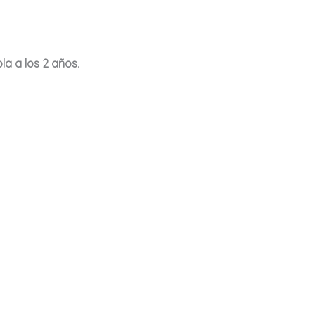
bla a los 2 años
.