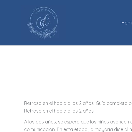
Ir
al
contenido
Hom
Retraso en el habla a los 2 años: Guía completa 
Retraso en el habla a los 2 años
A los dos años, se espera que los niños avancen 
comunicación. En esta etapa, la mayoría dice al