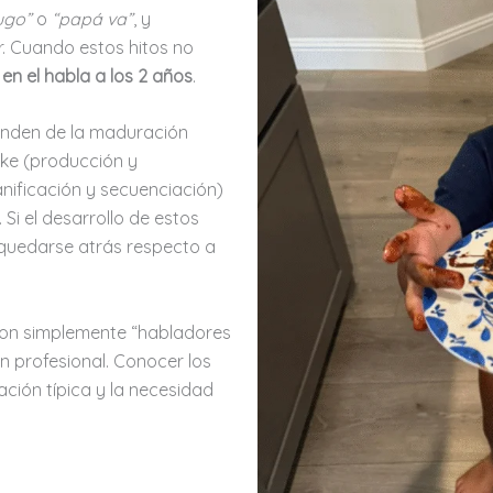
ugo”
o
“papá va”
, y
 Cuando estos hitos no
 en el habla a los 2 años
.
enden de la maduración
ke (producción y
anificación y secuenciación)
Si el desarrollo de estos
e quedarse atrás respecto a
son simplemente “habladores
ón profesional. Conocer los
ación típica y la necesidad