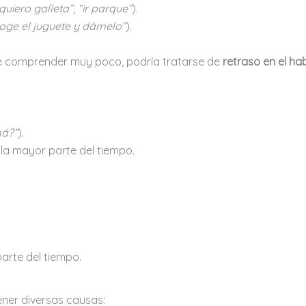
quiero galleta”
,
“ir parque”
).
oge el juguete y dámelo”
).
ece comprender muy poco, podría tratarse de
retraso en el ha
á?”
).
 la mayor parte del tiempo.
arte del tiempo.
ner diversas causas: